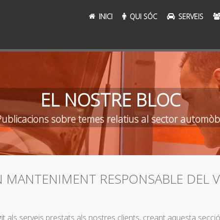
INICI
QUI SÓC
SERVEIS
EL NOSTRE BLOC
Publicacions sobre temes relatius al sector automòbi
N MANTENIMENT RESPONSABLE DEL V
it als serveis prestats als nostres clients, creant aquesta secci