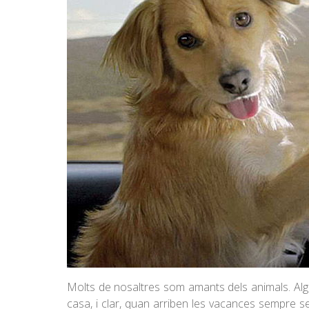
Molts de nosaltres som amants dels animals. Algu
casa, i clar, quan arriben les vacances sempre 