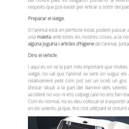
del nostre país, és obligatori portar-lo al vete
requisits que pot existir per entrar o sortir del 
Preparar el viatge.
Si l'animal està en perfecte estat, podem passar 
una
maleta
amb totes les nostres coses, a la no
alguna joguina i articles d'higiene
de l'animal. Junt
Dins el vehicle.
I aquí és on ve la part més important que moltes
viatge, no val que l'animal se sent on vulgui; e
relativament petit com pot ser un ocell, un gos 
d'estar situat a la part del darrere dels seien
accident no xoc ni ens colpegi (així no ens fan mal 
Com és normal, no es deu col·locar el trasportín a
en els seients, ja que, fins i tot utilitzant el cint