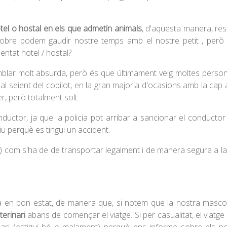
tel o hostal en els que admetin animals
, d'aquesta manera, res
sobre podem gaudir nostre temps amb el nostre petit , però 
entat hotel / hostal?
blar molt absurda, però és que últimament veig moltes perso
l seient del copilot, en la gran majoria d'ocasions amb la cap
er, però totalment solt.
ductor, ja que la policia pot arribar a sancionar el conductor
otiu perquè es tingui un accident.
a) com s'ha de de transportar legalment i de manera segura a l
tà en bon estat, de manera que, si notem que la nostra masco
terinari
abans de començar el viatge. Si per casualitat, el viatge