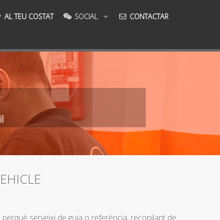
AL TEU COSTAT
SOCIAL
CONTACTAR
l
EHICLE
ó perquè serveixi de guia o referència, recopilant de