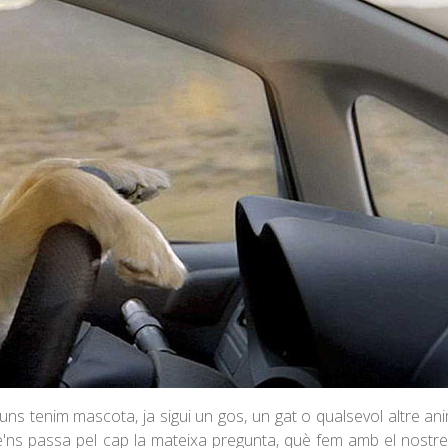
ns tenim mascota, ja sigui un gos, un gat o qualsevol altre an
se'ns passa pel cap la mateixa pregunta, què fem amb el nostre