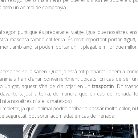
rinari (estigui bé o malament) perquè ens informe sobre els p
país amb un animal de companyia.
al segon punt que és preparar el viatge. Igual que nosaltres en
stra mascota també cal fer-la. És molt important portar
aigua, 
ament amb això, si podem portar un llit plegable millor que millor.
 persones se la salten. Quan ja està tot preparat i anem a com
ls animals han d'anar convenientment ubicats. En cas de ser u
o un gat, aquest s'ha de d'allotjar en un
trasportín
. Dit trasp
ts davanters, just a terra, de manera que en cas de frenada fo
ni a nosaltres ni a ells mateixos).
l maleter, ja que l'animal podria arribar a passar molta calor, n
uró de seguretat, pot sortir acomiadat en cas de frenada.