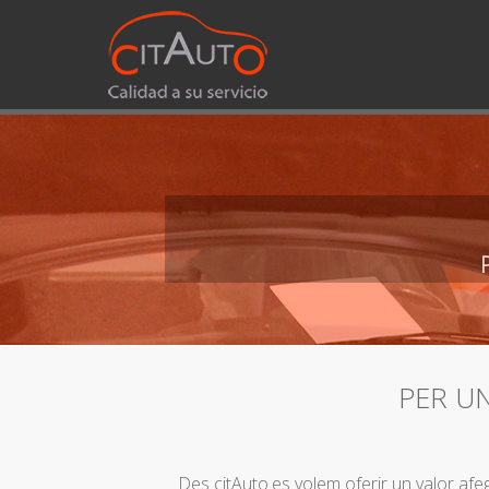
PER U
Des citAuto.es volem oferir un valor afeg