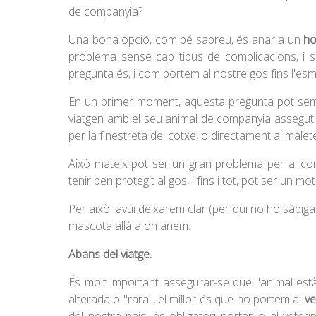
de companyia?
Una bona opció, com bé sabreu, és anar a un
ho
problema sense cap tipus de complicacions, i 
pregunta és, i com portem al nostre gos fins l'esm
En un primer moment, aquesta pregunta pot sem
viatgen amb el seu animal de companyia assegut a
per la finestreta del cotxe, o directament al malet
Això mateix pot ser un gran problema per al con
tenir ben protegit al gos, i fins i tot, pot ser un m
Per això, avui deixarem clar (per qui no ho sàpig
mascota allà a on anem.
Abans del viatge.
És molt important assegurar-se que l'animal es
alterada o "rara", el millor és que ho portem al
ve