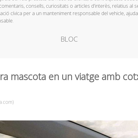
, comentaris, consells, curiositats o articles d'interès, relatius 
ió cívica per a un manteniment responsable del vehicle, ajudant
sable.
BLOC
tra mascota en un viatge amb cot
a.com)