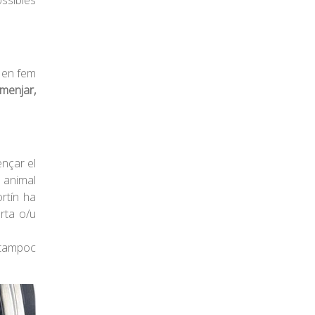
ossibles
s en fem
menjar,
ençar el
n animal
ortín ha
rta o/u
i tampoc