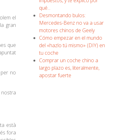
impuestos, y te explico por
qué...
Desmontando bulos:
olem el
Mercedes-Benz no va a usar
la gran
motores chinos de Geely
Cómo empezar en el mundo
nes que
del «hazlo tú mismo» (DIY) en
 apuntat
tu coche
Comprar un coche chino a
largo plazo es, literalmente,
 per no
apostar fuerte
a nostra
ta està
 és fora