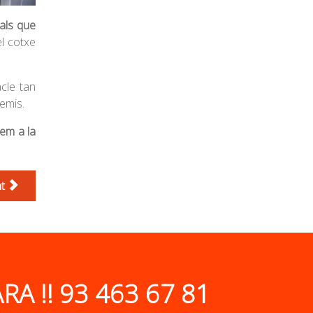
als que
el cotxe
acle tan
remis.
em a la
t
RA !!
93 463 67 81