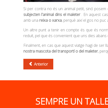
Si per contra no és un animal petit, sinó pose
subjecten l'animal dins el maleter
. En aquest cas
amb una
reixa o xarxa
, perquè així el gos no puc a
Un altre punt a tenir en compte és que és normal,
reduït, pel que és convenient que uns dies abans d
Finalment, en cas que aquest viatge hagi de ser l
nostra mascota del transportí o del maleter
, perq
Anterior
SEMPRE UN TALLE