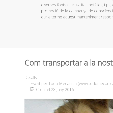
diverses fonts d'actualitat, notícies, tips
promoció de la campanya de conscienciac
dur a terme aquest manteniment respon
Com transportar a la nos
Detalls
Escrit per
Todo Mécanica (www.todomecanic
Creat el 28 Juny 2016