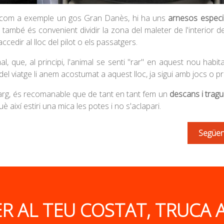
m com a exemple un gos Gran Danès, hi ha uns
arnesos especi
 també és convenient dividir la zona del maleter de l'interior d
ccedir al lloc del pilot o els passatgers.
 que, al principi, l'animal se senti "rar" en aquest nou habit
el viatge li anem acostumat a aquest lloc, ja sigui amb jocs o p
larg, és recomanable que de tant en tant fem un
descans i tragu
uè així estiri una mica les potes i no s'aclapari.
Següen
R AL TEU COSTAT, TRUCA A